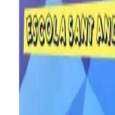
Per regalar
Caricatures
Auques
Còmics personalitzats
Revista de còmic
Contes personalitzats
Conte a mida
Premium
Empreses
Editorials
Qui som
Contacte
ca
Botiga
Aneu a la botiga