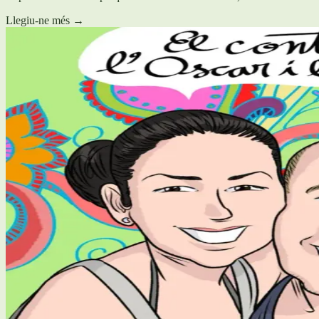
Llegiu-ne més
→