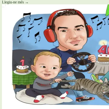
Llegiu-ne més
→