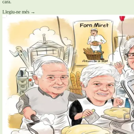
cara.
Llegiu-ne més
→