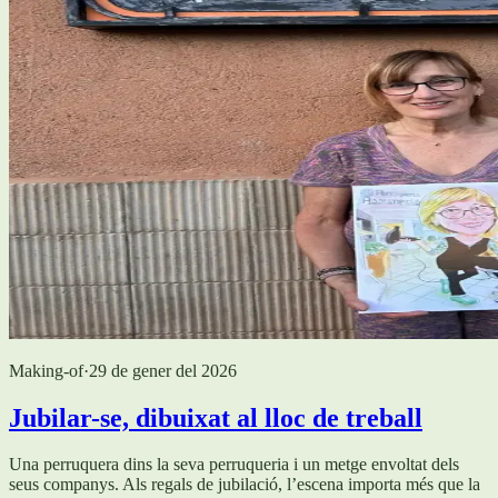
Making-of
·
29 de gener del 2026
Jubilar-se, dibuixat al lloc de treball
Una perruquera dins la seva perruqueria i un metge envoltat dels
seus companys. Als regals de jubilació, l’escena importa més que la