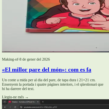
Making-of
·
8 de gener del 2026
«El millor pare del món»: com es fa
Un conte a mida per al dia del pare, de tapa dura i 21×21 cm.
Ensenyem la portada i quatre pàgines interiors, i el qüestionari que
hi ha darrere del text.
Llegiu-ne més
→