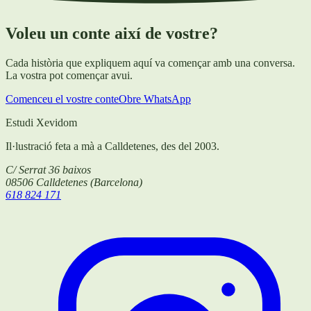
Voleu un conte així de vostre?
Cada història que expliquem aquí va començar amb una conversa.
La vostra pot començar avui.
Comenceu el vostre conte
Obre WhatsApp
Estudi Xevidom
Il·lustració feta a mà a Calldetenes, des del 2003.
C/ Serrat 36 baixos
08506
Calldetenes
(
Barcelona
)
618 824 171