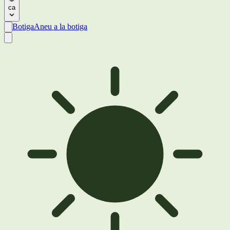
ca
Botiga
Aneu a la botiga