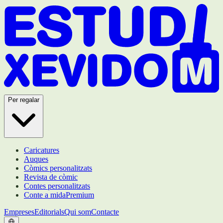
Per regalar
Caricatures
Auques
Còmics personalitzats
Revista de còmic
Contes personalitzats
Conte a mida
Premium
Empreses
Editorials
Qui som
Contacte