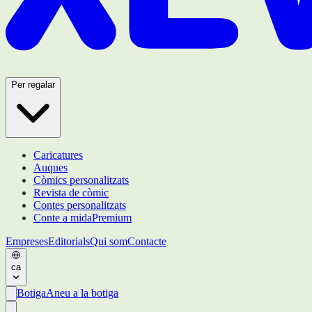
Per regalar
Caricatures
Auques
Còmics personalitzats
Revista de còmic
Contes personalitzats
Conte a mida
Premium
Empreses
Editorials
Qui som
Contacte
ca
Botiga
Aneu a la botiga