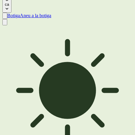
ca
Botiga
Aneu a la botiga