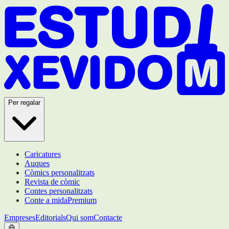
Per regalar
Caricatures
Auques
Còmics personalitzats
Revista de còmic
Contes personalitzats
Conte a mida
Premium
Empreses
Editorials
Qui som
Contacte