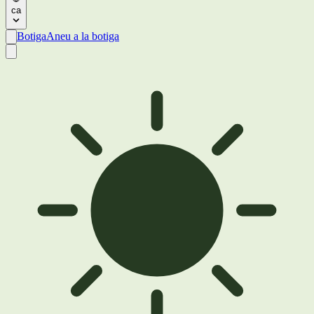
ca
Botiga
Aneu a la botiga