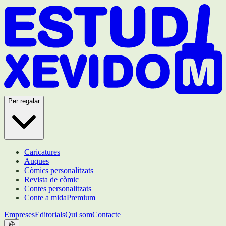
Per regalar
Caricatures
Auques
Còmics personalitzats
Revista de còmic
Contes personalitzats
Conte a mida
Premium
Empreses
Editorials
Qui som
Contacte