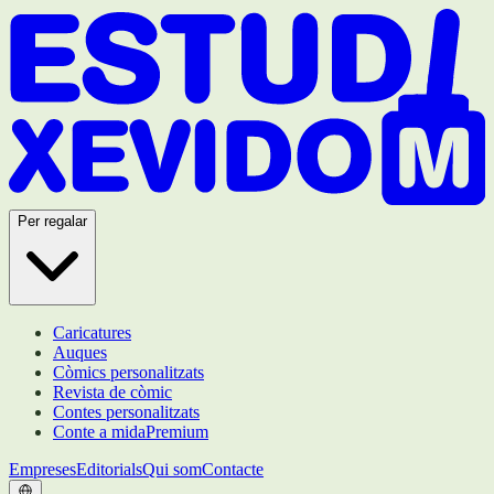
Per regalar
Caricatures
Auques
Còmics personalitzats
Revista de còmic
Contes personalitzats
Conte a mida
Premium
Empreses
Editorials
Qui som
Contacte