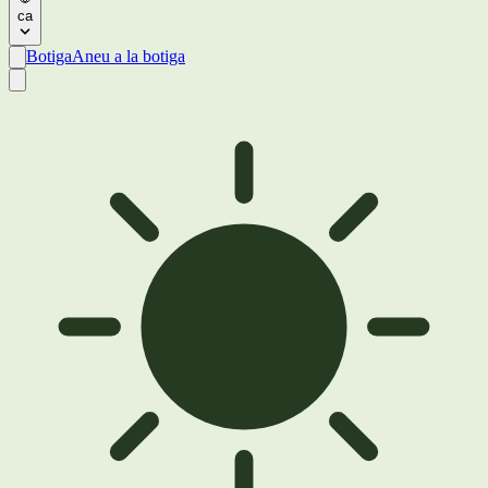
ca
Botiga
Aneu a la botiga