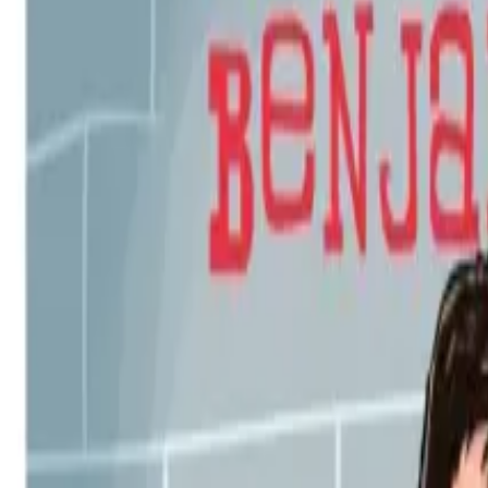
Per regalar
Caricatures
Auques
Còmics personalitzats
Revista de còmic
Contes personalitzats
Conte a mida
Premium
Empreses
Editorials
Qui som
Contacte
ca
Botiga
Aneu a la botiga