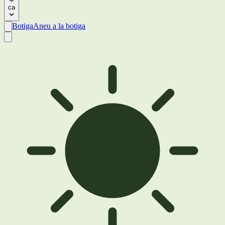
ca
Botiga
Aneu a la botiga