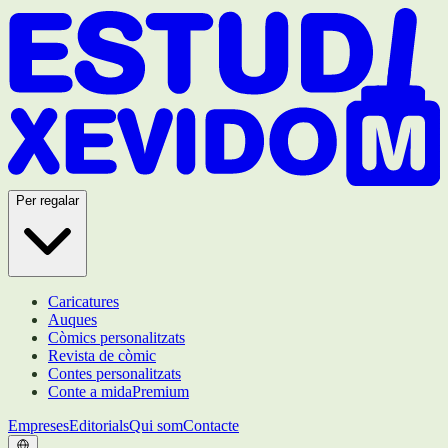
Per regalar
Caricatures
Auques
Còmics personalitzats
Revista de còmic
Contes personalitzats
Conte a mida
Premium
Empreses
Editorials
Qui som
Contacte