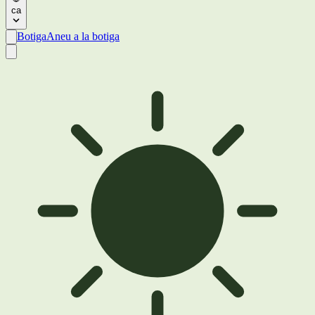
ca
Botiga
Aneu a la botiga