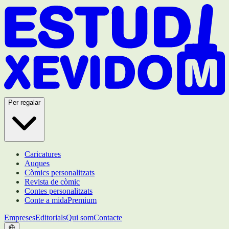
Per regalar
Caricatures
Auques
Còmics personalitzats
Revista de còmic
Contes personalitzats
Conte a mida
Premium
Empreses
Editorials
Qui som
Contacte