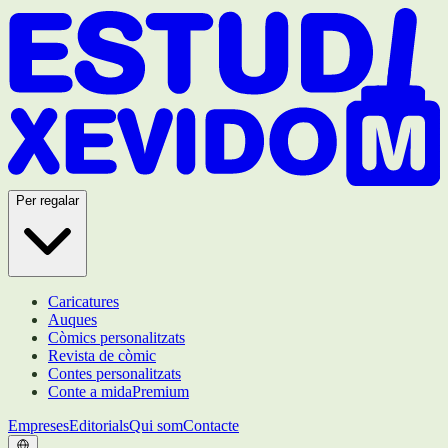
Per regalar
Caricatures
Auques
Còmics personalitzats
Revista de còmic
Contes personalitzats
Conte a mida
Premium
Empreses
Editorials
Qui som
Contacte