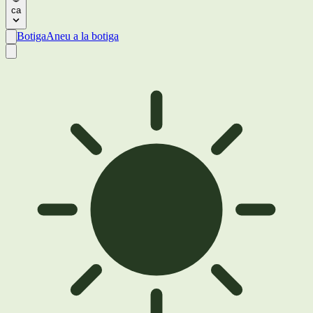
ca
Botiga
Aneu a la botiga