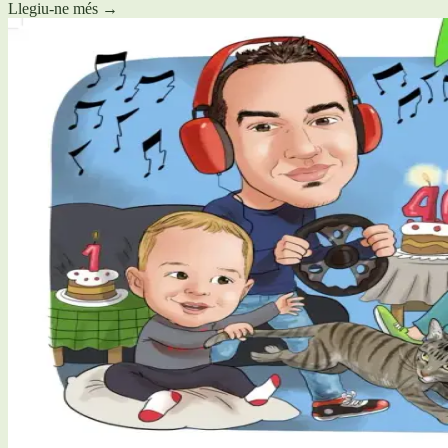
Llegiu-ne més
→