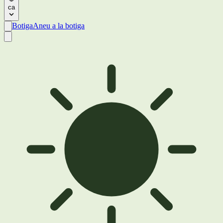
ca
Botiga
Aneu a la botiga