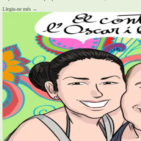
Llegiu-ne més
→