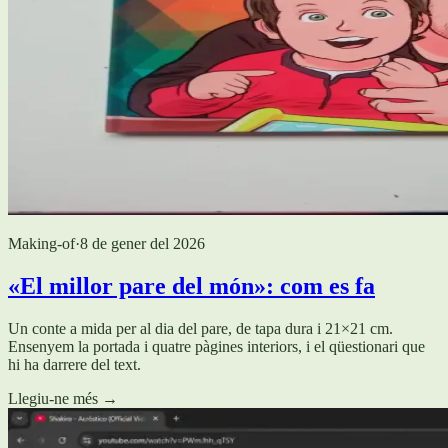
Making-of
·
8 de gener del 2026
«El millor pare del món»: com es fa
Un conte a mida per al dia del pare, de tapa dura i 21×21 cm.
Ensenyem la portada i quatre pàgines interiors, i el qüestionari que
hi ha darrere del text.
Llegiu-ne més
→