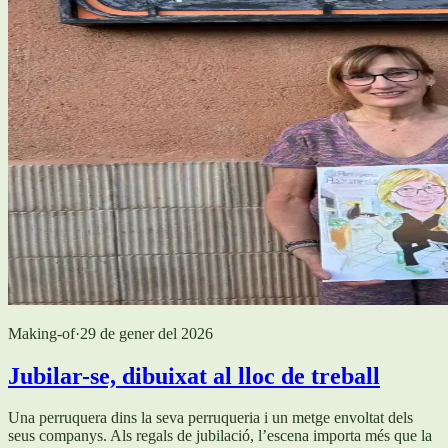
Making-of
·
29 de gener del 2026
Jubilar-se, dibuixat al lloc de treball
Una perruquera dins la seva perruqueria i un metge envoltat dels
seus companys. Als regals de jubilació, l’escena importa més que la