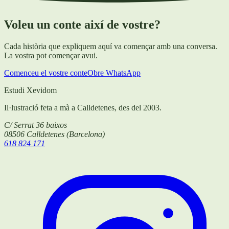
Voleu un conte així de vostre?
Cada història que expliquem aquí va començar amb una conversa.
La vostra pot començar avui.
Comenceu el vostre conte
Obre WhatsApp
Estudi Xevidom
Il·lustració feta a mà a Calldetenes, des del 2003.
C/ Serrat 36 baixos
08506
Calldetenes
(
Barcelona
)
618 824 171