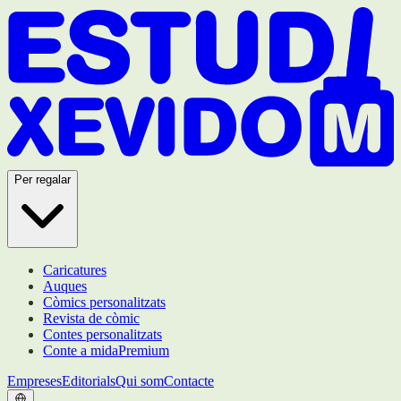
Per regalar
Caricatures
Auques
Còmics personalitzats
Revista de còmic
Contes personalitzats
Conte a mida
Premium
Empreses
Editorials
Qui som
Contacte