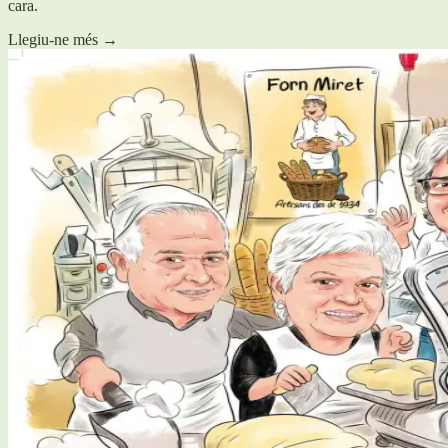
cara.
Llegiu-ne més
→