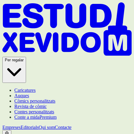
Per regalar
Caricatures
Auques
Còmics personalitzats
Revista de còmic
Contes personalitzats
Conte a mida
Premium
Empreses
Editorials
Qui som
Contacte