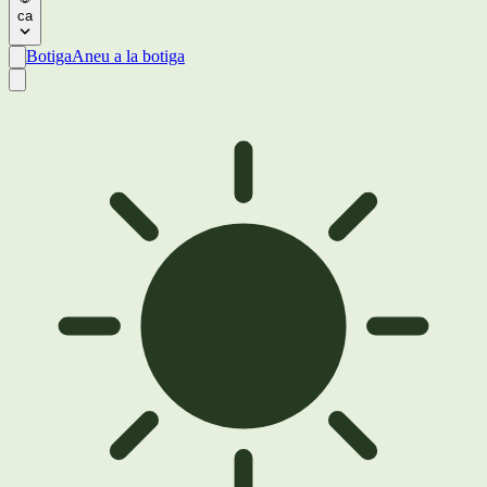
ca
Botiga
Aneu a la botiga