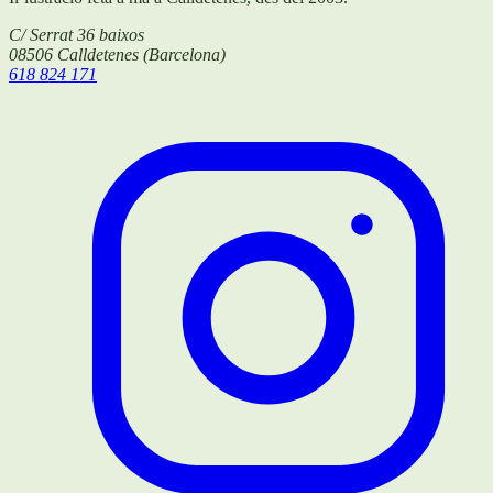
C/ Serrat 36 baixos
08506
Calldetenes
(
Barcelona
)
618 824 171