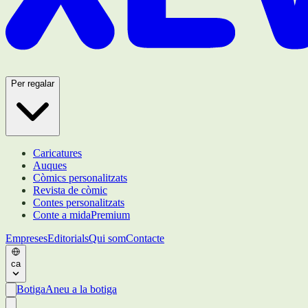
Per regalar
Caricatures
Auques
Còmics personalitzats
Revista de còmic
Contes personalitzats
Conte a mida
Premium
Empreses
Editorials
Qui som
Contacte
ca
Botiga
Aneu a la botiga