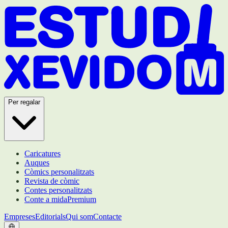
Per regalar
Caricatures
Auques
Còmics personalitzats
Revista de còmic
Contes personalitzats
Conte a mida
Premium
Empreses
Editorials
Qui som
Contacte