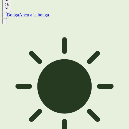
ca
Botiga
Aneu a la botiga