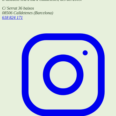
C/ Serrat 36 baixos
08506
Calldetenes
(
Barcelona
)
618 824 171