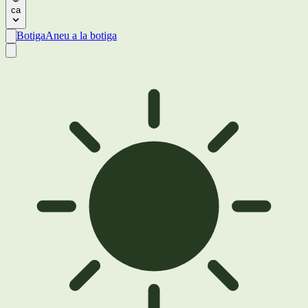
ca
Botiga
Aneu a la botiga