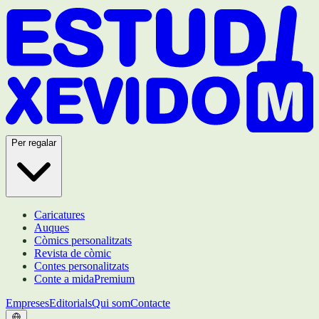
Per regalar
Caricatures
Auques
Còmics personalitzats
Revista de còmic
Contes personalitzats
Conte a mida
Premium
Empreses
Editorials
Qui som
Contacte