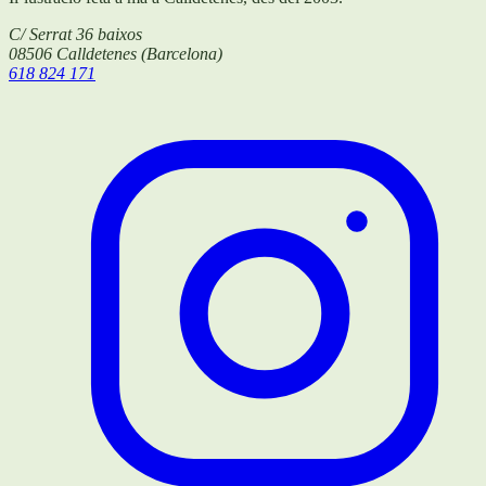
C/ Serrat 36 baixos
08506
Calldetenes
(
Barcelona
)
618 824 171