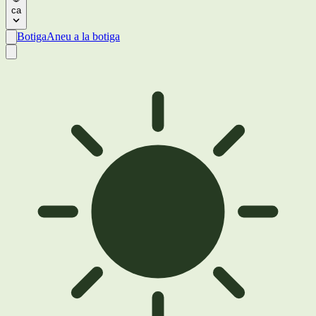
ca
Botiga
Aneu a la botiga