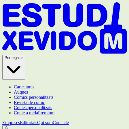
Per regalar
Caricatures
Auques
Còmics personalitzats
Revista de còmic
Contes personalitzats
Conte a mida
Premium
Empreses
Editorials
Qui som
Contacte