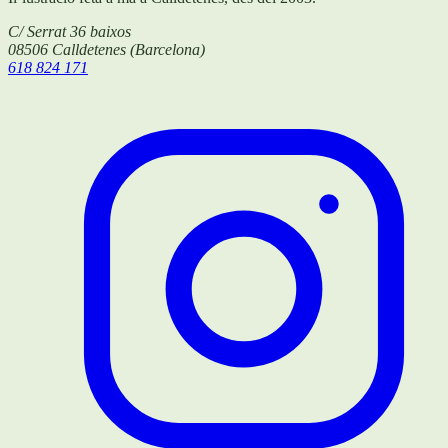
C/ Serrat 36 baixos
08506
Calldetenes
(
Barcelona
)
618 824 171