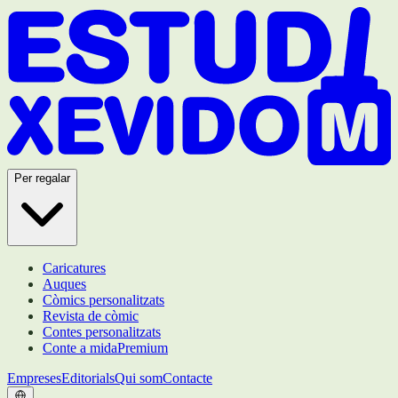
Per regalar
Caricatures
Auques
Còmics personalitzats
Revista de còmic
Contes personalitzats
Conte a mida
Premium
Empreses
Editorials
Qui som
Contacte