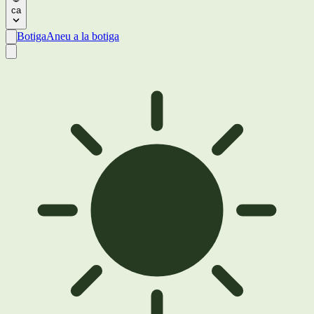
ca
Botiga
Aneu a la botiga