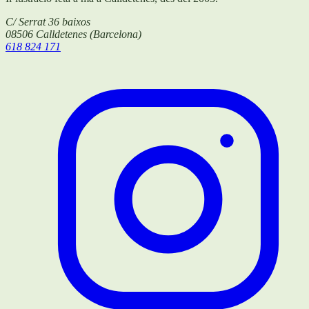
C/ Serrat 36 baixos
08506
Calldetenes
(
Barcelona
)
618 824 171