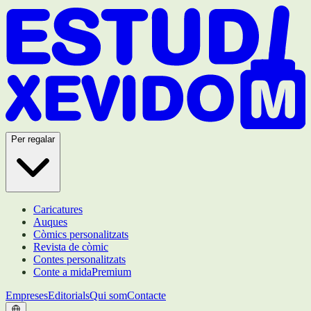
Per regalar
Caricatures
Auques
Còmics personalitzats
Revista de còmic
Contes personalitzats
Conte a mida
Premium
Empreses
Editorials
Qui som
Contacte