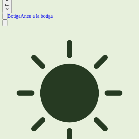
ca
Botiga
Aneu a la botiga