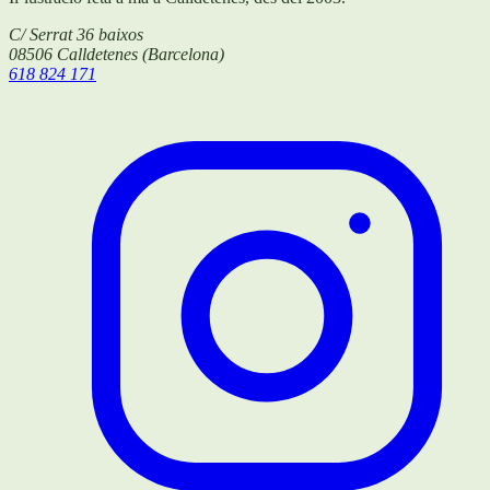
C/ Serrat 36 baixos
08506
Calldetenes
(
Barcelona
)
618 824 171