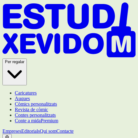
Per regalar
Caricatures
Auques
Còmics personalitzats
Revista de còmic
Contes personalitzats
Conte a mida
Premium
Empreses
Editorials
Qui som
Contacte