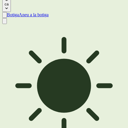
ca
Botiga
Aneu a la botiga