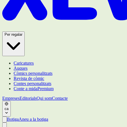
Per regalar
Caricatures
Auques
Còmics personalitzats
Revista de còmic
Contes personalitzats
Conte a mida
Premium
Empreses
Editorials
Qui som
Contacte
ca
Botiga
Aneu a la botiga