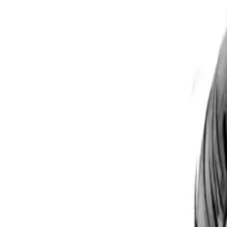
Per regalar
Caricatures
Auques
Còmics personalitzats
Revista de còmic
Contes personalitzats
Conte a mida
Premium
Empreses
Editorials
Qui som
Contacte
ca
Botiga
Aneu a la botiga