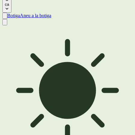
ca
Botiga
Aneu a la botiga