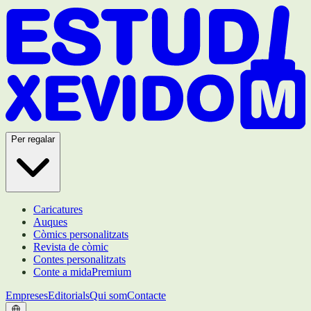
Per regalar
Caricatures
Auques
Còmics personalitzats
Revista de còmic
Contes personalitzats
Conte a mida
Premium
Empreses
Editorials
Qui som
Contacte