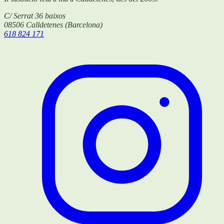
C/ Serrat 36 baixos
08506
Calldetenes
(
Barcelona
)
618 824 171