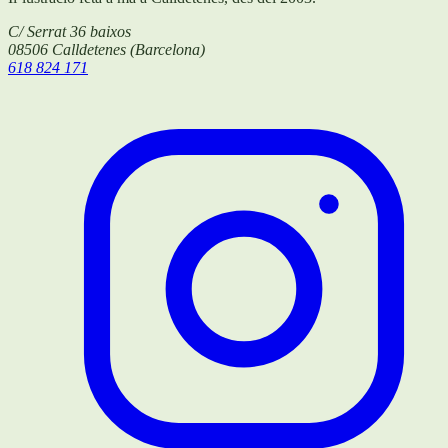
C/ Serrat 36 baixos
08506
Calldetenes
(
Barcelona
)
618 824 171