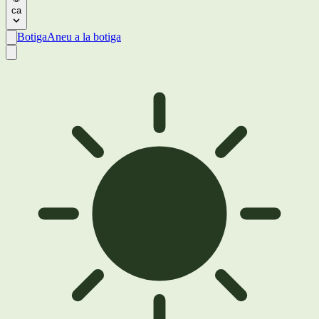
ca
Botiga
Aneu a la botiga