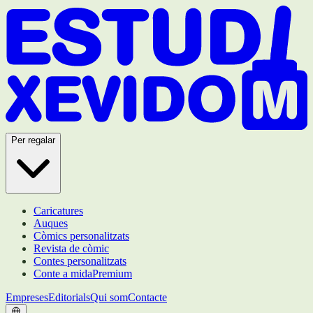
Per regalar
Caricatures
Auques
Còmics personalitzats
Revista de còmic
Contes personalitzats
Conte a mida
Premium
Empreses
Editorials
Qui som
Contacte