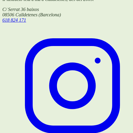
C/ Serrat 36 baixos
08506
Calldetenes
(
Barcelona
)
618 824 171