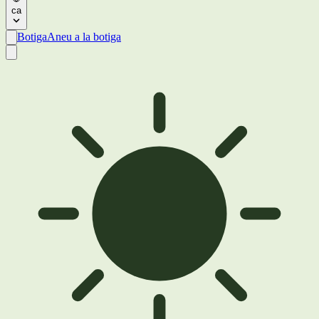
ca
Botiga
Aneu a la botiga