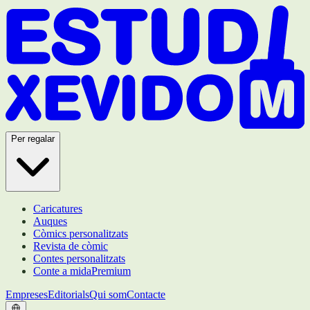
Per regalar
Caricatures
Auques
Còmics personalitzats
Revista de còmic
Contes personalitzats
Conte a mida
Premium
Empreses
Editorials
Qui som
Contacte