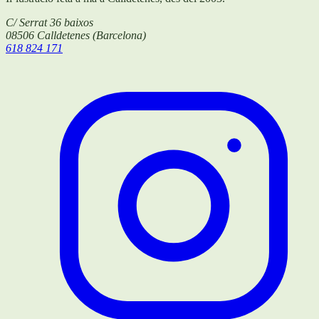
C/ Serrat 36 baixos
08506
Calldetenes
(
Barcelona
)
618 824 171