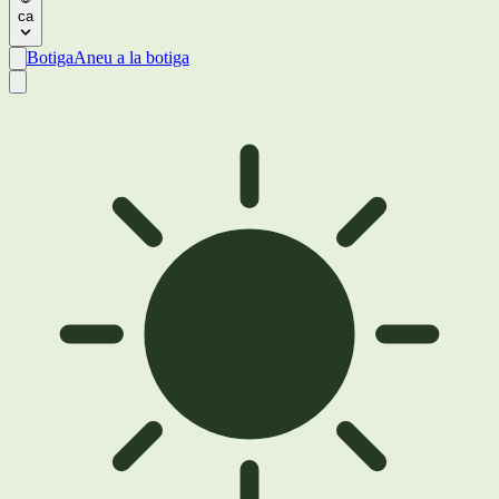
ca
Botiga
Aneu a la botiga