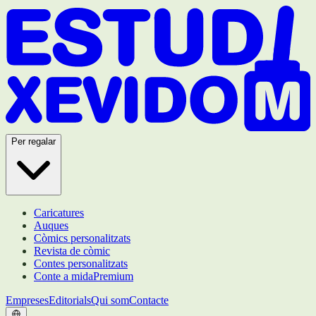
Per regalar
Caricatures
Auques
Còmics personalitzats
Revista de còmic
Contes personalitzats
Conte a mida
Premium
Empreses
Editorials
Qui som
Contacte