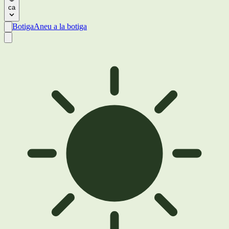
ca
Botiga
Aneu a la botiga