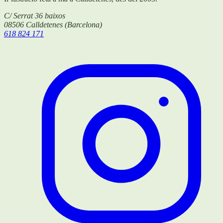
C/ Serrat 36 baixos
08506
Calldetenes
(
Barcelona
)
618 824 171