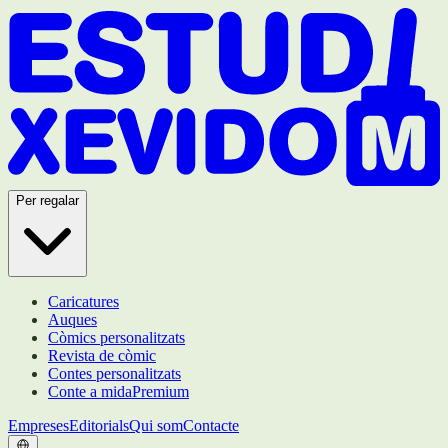
Per regalar
Caricatures
Auques
Còmics personalitzats
Revista de còmic
Contes personalitzats
Conte a mida
Premium
Empreses
Editorials
Qui som
Contacte