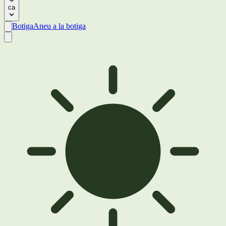
ca
Botiga
Aneu a la botiga