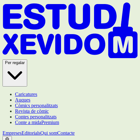
Per regalar
Caricatures
Auques
Còmics personalitzats
Revista de còmic
Contes personalitzats
Conte a mida
Premium
Empreses
Editorials
Qui som
Contacte