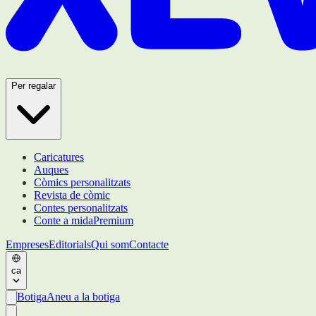
Per regalar
Caricatures
Auques
Còmics personalitzats
Revista de còmic
Contes personalitzats
Conte a mida
Premium
Empreses
Editorials
Qui som
Contacte
ca
Botiga
Aneu a la botiga