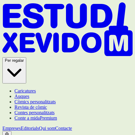
Per regalar
Caricatures
Auques
Còmics personalitzats
Revista de còmic
Contes personalitzats
Conte a mida
Premium
Empreses
Editorials
Qui som
Contacte