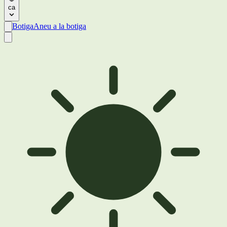
ca
Botiga
Aneu a la botiga