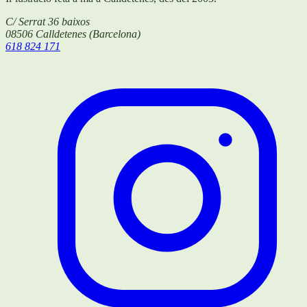
C/ Serrat 36 baixos
08506
Calldetenes
(
Barcelona
)
618 824 171