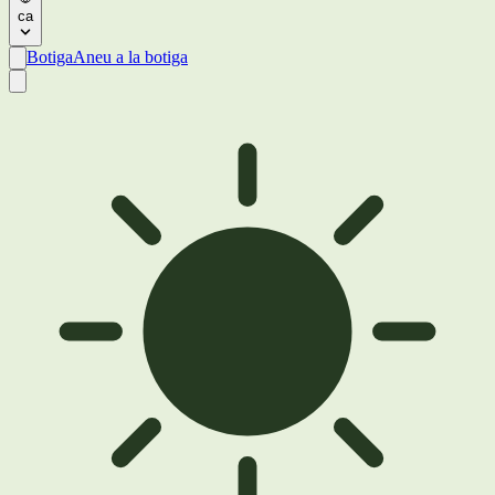
ca
Botiga
Aneu a la botiga