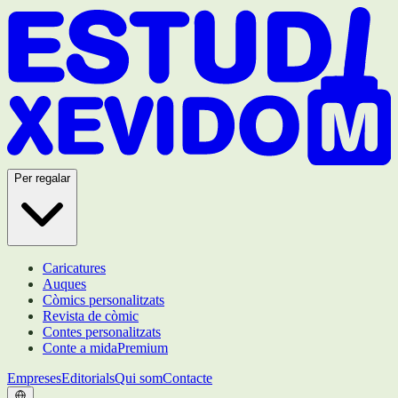
Per regalar
Caricatures
Auques
Còmics personalitzats
Revista de còmic
Contes personalitzats
Conte a mida
Premium
Empreses
Editorials
Qui som
Contacte