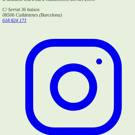
C/ Serrat 36 baixos
08506
Calldetenes
(
Barcelona
)
618 824 171