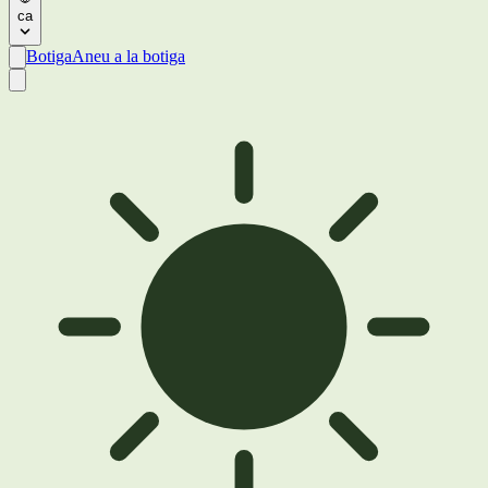
ca
Botiga
Aneu a la botiga