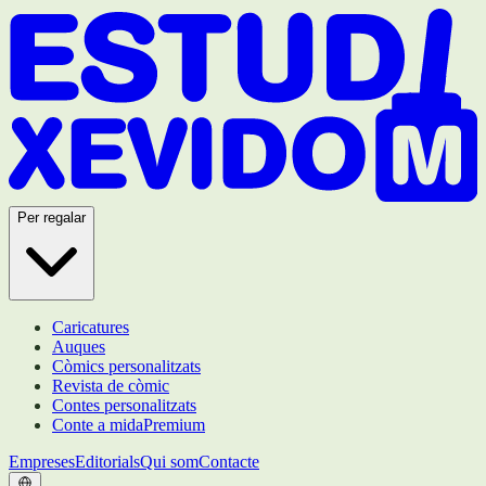
Per regalar
Caricatures
Auques
Còmics personalitzats
Revista de còmic
Contes personalitzats
Conte a mida
Premium
Empreses
Editorials
Qui som
Contacte