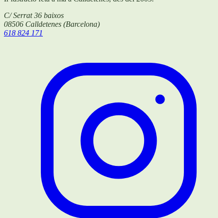
C/ Serrat 36 baixos
08506
Calldetenes
(
Barcelona
)
618 824 171