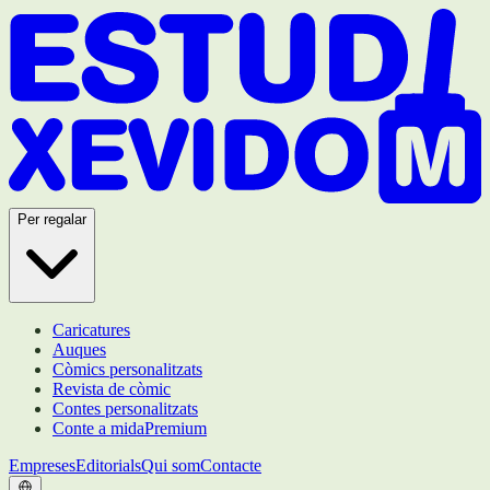
Per regalar
Caricatures
Auques
Còmics personalitzats
Revista de còmic
Contes personalitzats
Conte a mida
Premium
Empreses
Editorials
Qui som
Contacte