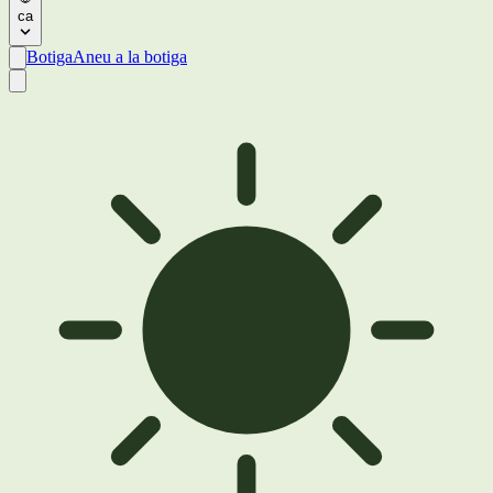
ca
Botiga
Aneu a la botiga