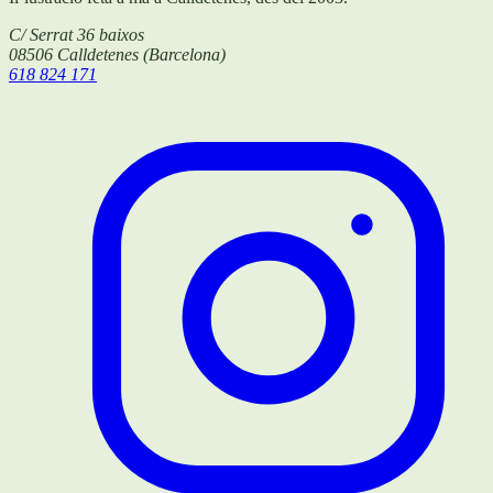
C/ Serrat 36 baixos
08506
Calldetenes
(
Barcelona
)
618 824 171