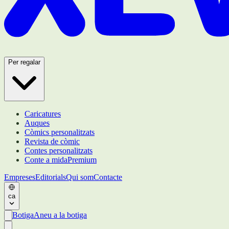
Per regalar
Caricatures
Auques
Còmics personalitzats
Revista de còmic
Contes personalitzats
Conte a mida
Premium
Empreses
Editorials
Qui som
Contacte
ca
Botiga
Aneu a la botiga