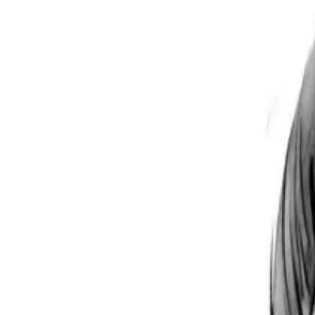
Per regalar
Caricatures
Auques
Còmics personalitzats
Revista de còmic
Contes personalitzats
Conte a mida
Premium
Empreses
Editorials
Qui som
Contacte
ca
Botiga
Aneu a la botiga