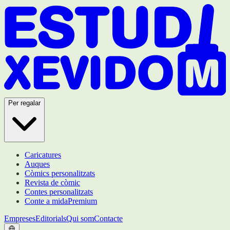
Per regalar
Caricatures
Auques
Còmics personalitzats
Revista de còmic
Contes personalitzats
Conte a mida
Premium
Empreses
Editorials
Qui som
Contacte