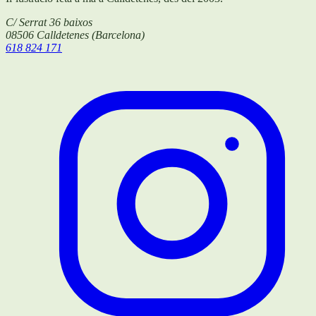
C/ Serrat 36 baixos
08506
Calldetenes
(
Barcelona
)
618 824 171