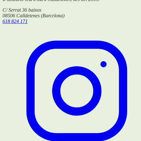
C/ Serrat 36 baixos
08506
Calldetenes
(
Barcelona
)
618 824 171