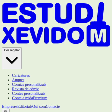
Per regalar
Caricatures
Auques
Còmics personalitzats
Revista de còmic
Contes personalitzats
Conte a mida
Premium
Empreses
Editorials
Qui som
Contacte