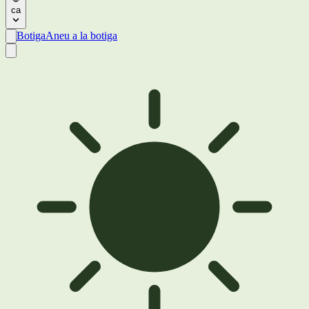
ca
Botiga
Aneu a la botiga