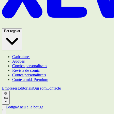
Per regalar
Caricatures
Auques
Còmics personalitzats
Revista de còmic
Contes personalitzats
Conte a mida
Premium
Empreses
Editorials
Qui som
Contacte
ca
Botiga
Aneu a la botiga