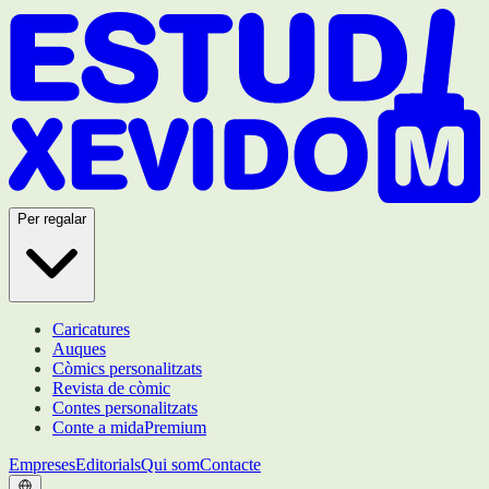
Per regalar
Caricatures
Auques
Còmics personalitzats
Revista de còmic
Contes personalitzats
Conte a mida
Premium
Empreses
Editorials
Qui som
Contacte