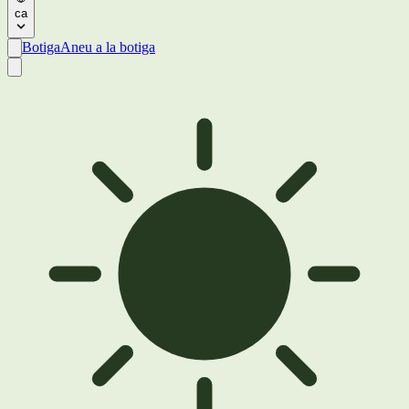
ca
Botiga
Aneu a la botiga