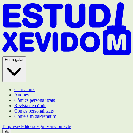
Per regalar
Caricatures
Auques
Còmics personalitzats
Revista de còmic
Contes personalitzats
Conte a mida
Premium
Empreses
Editorials
Qui som
Contacte