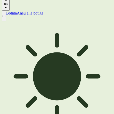
ca
Botiga
Aneu a la botiga