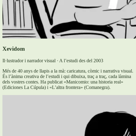
Xevidom
Il·lustrador i narrador visual · A l’estudi des del 2003
Més de 40 anys de llapis a la mà: caricatura, còmic i narrativa visual.
És l’ànima creativa de l’estudi i qui dibuixa, traç a traç, cada làmina
dels vostres contes. Ha publicat «Manicomio: una historia real»
(Ediciones La Cúpula) i «L’altra frontera» (Comanegra).