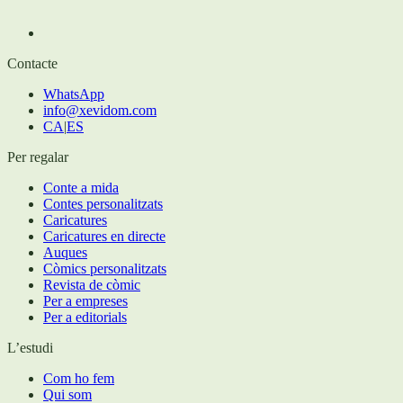
Contacte
WhatsApp
info@xevidom.com
CA
|
ES
Per regalar
Conte a mida
Contes personalitzats
Caricatures
Caricatures en directe
Auques
Còmics personalitzats
Revista de còmic
Per a empreses
Per a editorials
L’estudi
Com ho fem
Qui som