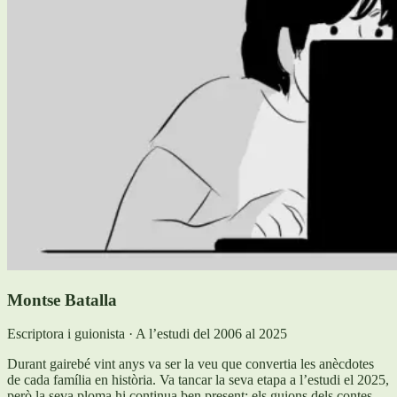
Montse Batalla
Escriptora i guionista · A l’estudi del 2006 al 2025
Durant gairebé vint anys va ser la veu que convertia les anècdotes
de cada família en història. Va tancar la seva etapa a l’estudi el 2025,
però la seva ploma hi continua ben present: els guions dels contes