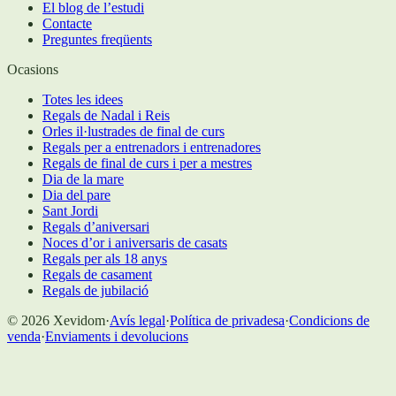
El blog de l’estudi
Contacte
Preguntes freqüents
Ocasions
Totes les idees
Regals de Nadal i Reis
Orles il·lustrades de final de curs
Regals per a entrenadors i entrenadores
Regals de final de curs i per a mestres
Dia de la mare
Dia del pare
Sant Jordi
Regals d’aniversari
Noces d’or i aniversaris de casats
Regals per als 18 anys
Regals de casament
Regals de jubilació
©
2026
Xevidom
·
Avís legal
·
Política de privadesa
·
Condicions de
venda
·
Enviaments i devolucions