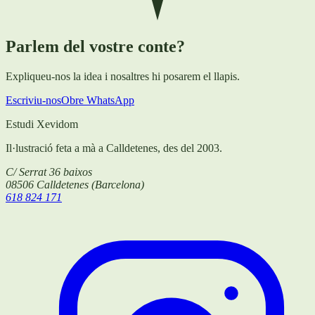
Parlem del vostre conte?
Expliqueu-nos la idea i nosaltres hi posarem el llapis.
Escriviu-nos
Obre WhatsApp
Estudi Xevidom
Il·lustració feta a mà a Calldetenes, des del 2003.
C/ Serrat 36 baixos
08506
Calldetenes
(
Barcelona
)
618 824 171