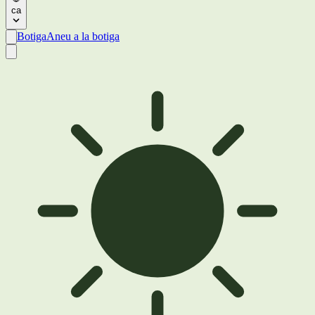
ca
Botiga
Aneu a la botiga