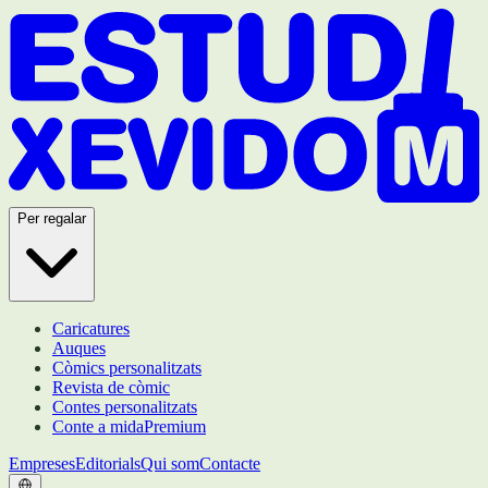
Per regalar
Caricatures
Auques
Còmics personalitzats
Revista de còmic
Contes personalitzats
Conte a mida
Premium
Empreses
Editorials
Qui som
Contacte