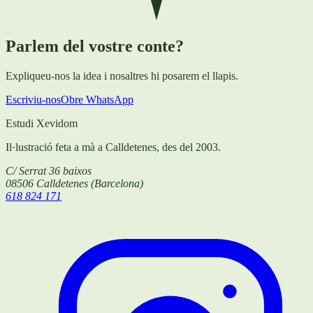
Parlem del vostre conte?
Expliqueu-nos la idea i nosaltres hi posarem el llapis.
Escriviu-nos
Obre WhatsApp
Estudi Xevidom
Il·lustració feta a mà a Calldetenes, des del 2003.
C/ Serrat 36 baixos
08506
Calldetenes
(
Barcelona
)
618 824 171