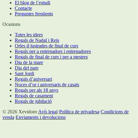
El blog de l’estudi
Contacte
Preguntes freqüents
Ocasions
Totes les idees
Regals de Nadal i Reis
Orles il·lustrades de final de curs
Regals per a entrenadors i entrenadores
Regals de final de curs i per a mestres
Dia de la mare
Dia del pare
Sant Jordi
Regals d’aniversari
Noces d’or i aniversaris de casats
Regals per als 18 anys
Regals de casament
Regals de jubilació
©
2026
Xevidom
·
Avís legal
·
Política de privadesa
·
Condicions de
venda
·
Enviaments i devolucions