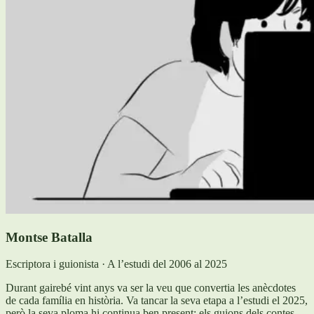
Montse Batalla
Escriptora i guionista · A l’estudi del 2006 al 2025
Durant gairebé vint anys va ser la veu que convertia les anècdotes
de cada família en història. Va tancar la seva etapa a l’estudi el 2025,
però la seva ploma hi continua ben present: els guions dels contes