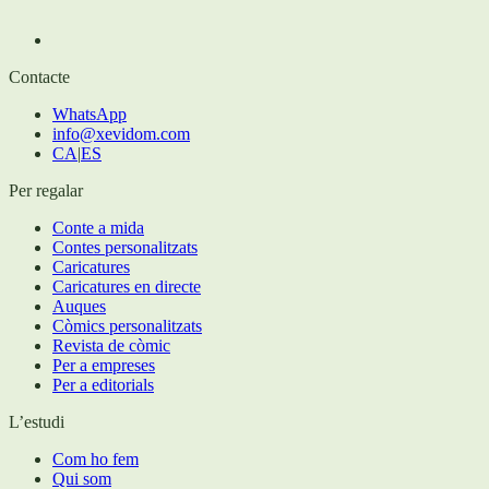
Contacte
WhatsApp
info@xevidom.com
CA
|
ES
Per regalar
Conte a mida
Contes personalitzats
Caricatures
Caricatures en directe
Auques
Còmics personalitzats
Revista de còmic
Per a empreses
Per a editorials
L’estudi
Com ho fem
Qui som