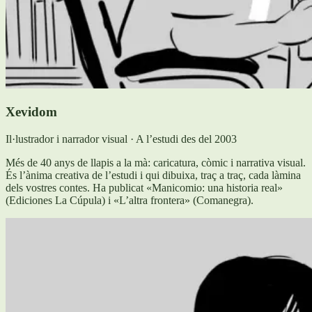
Xevidom
Il·lustrador i narrador visual · A l’estudi des del 2003
Més de 40 anys de llapis a la mà: caricatura, còmic i narrativa visual.
És l’ànima creativa de l’estudi i qui dibuixa, traç a traç, cada làmina
dels vostres contes. Ha publicat «Manicomio: una historia real»
(Ediciones La Cúpula) i «L’altra frontera» (Comanegra).