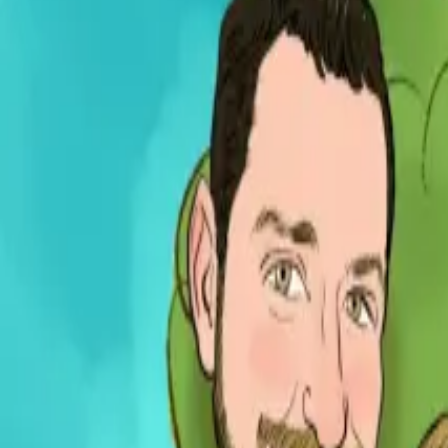
Per regalar
Caricatures
Auques
Còmics personalitzats
Revista de còmic
Contes personalitzats
Conte a mida
Premium
Empreses
Editorials
Qui som
Contacte
ca
Botiga
Aneu a la botiga