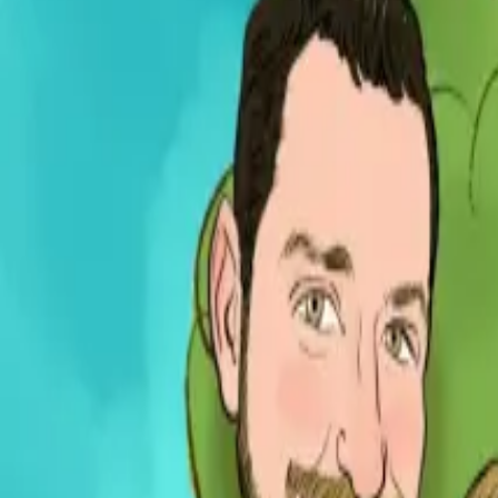
Per regalar
Caricatures
Auques
Còmics personalitzats
Revista de còmic
Contes personalitzats
Conte a mida
Premium
Empreses
Editorials
Qui som
Contacte
ca
Botiga
Aneu a la botiga