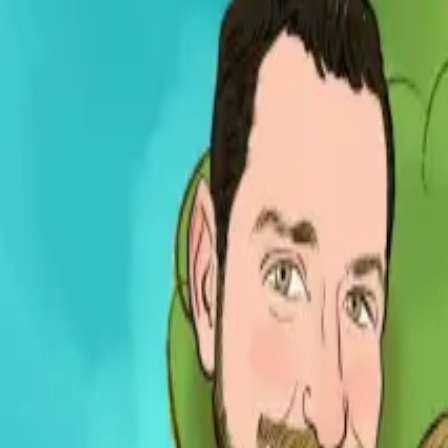
Per regalar
Caricatures
Auques
Còmics personalitzats
Revista de còmic
Contes personalitzats
Conte a mida
Premium
Empreses
Editorials
Qui som
Contacte
ca
Botiga
Aneu a la botiga