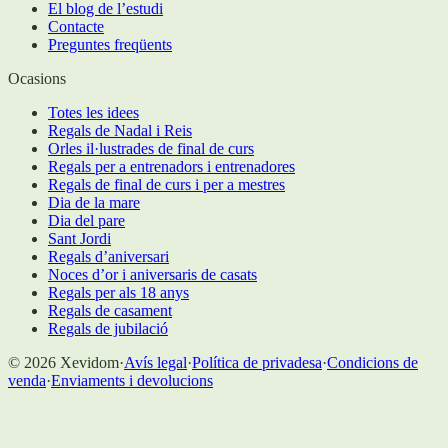
El blog de l’estudi
Contacte
Preguntes freqüents
Ocasions
Totes les idees
Regals de Nadal i Reis
Orles il·lustrades de final de curs
Regals per a entrenadors i entrenadores
Regals de final de curs i per a mestres
Dia de la mare
Dia del pare
Sant Jordi
Regals d’aniversari
Noces d’or i aniversaris de casats
Regals per als 18 anys
Regals de casament
Regals de jubilació
©
2026
Xevidom
·
Avís legal
·
Política de privadesa
·
Condicions de
venda
·
Enviaments i devolucions