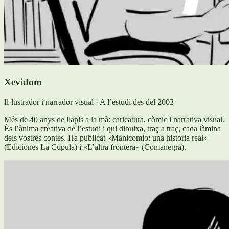
Xevidom
Il·lustrador i narrador visual · A l’estudi des del 2003
Més de 40 anys de llapis a la mà: caricatura, còmic i narrativa visual.
És l’ànima creativa de l’estudi i qui dibuixa, traç a traç, cada làmina
dels vostres contes. Ha publicat «Manicomio: una historia real»
(Ediciones La Cúpula) i «L’altra frontera» (Comanegra).