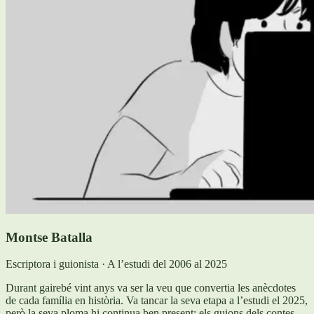
Montse Batalla
Escriptora i guionista · A l’estudi del 2006 al 2025
Durant gairebé vint anys va ser la veu que convertia les anècdotes
de cada família en història. Va tancar la seva etapa a l’estudi el 2025,
però la seva ploma hi continua ben present: els guions dels contes