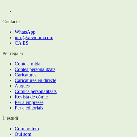
Contacte
WhatsApp
info@xevidom.com
CA
|
ES
Per regalar
Conte a mida
Contes personalitzats
Caricatures
Caricatures en directe
Auques
Còmics personalitzats
Revista de còmic
Per a empreses
Per a editorials
L’estudi
Com ho fem
Qui som