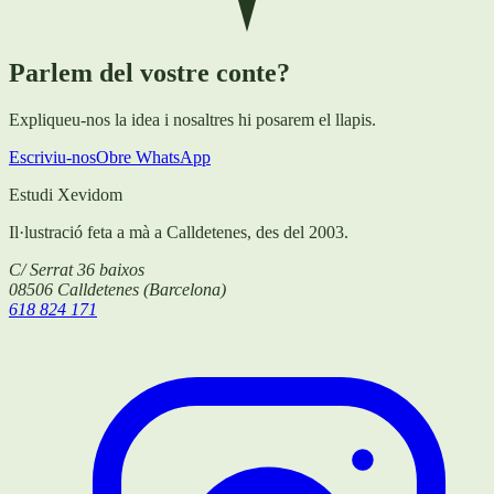
Parlem del vostre conte?
Expliqueu-nos la idea i nosaltres hi posarem el llapis.
Escriviu-nos
Obre WhatsApp
Estudi Xevidom
Il·lustració feta a mà a Calldetenes, des del 2003.
C/ Serrat 36 baixos
08506
Calldetenes
(
Barcelona
)
618 824 171