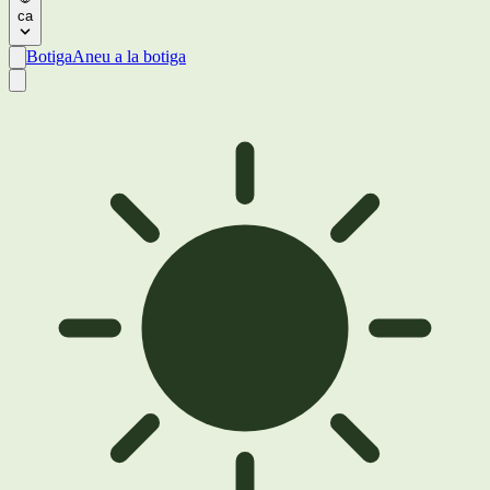
ca
Botiga
Aneu a la botiga