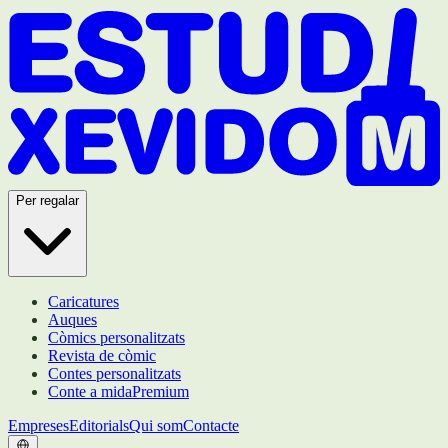
Per regalar
Caricatures
Auques
Còmics personalitzats
Revista de còmic
Contes personalitzats
Conte a mida
Premium
Empreses
Editorials
Qui som
Contacte