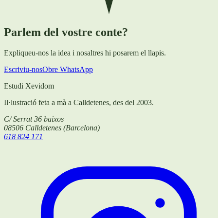
Parlem del vostre conte?
Expliqueu-nos la idea i nosaltres hi posarem el llapis.
Escriviu-nos
Obre WhatsApp
Estudi Xevidom
Il·lustració feta a mà a Calldetenes, des del 2003.
C/ Serrat 36 baixos
08506
Calldetenes
(
Barcelona
)
618 824 171