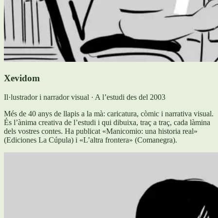
Xevidom
Il·lustrador i narrador visual · A l’estudi des del 2003
Més de 40 anys de llapis a la mà: caricatura, còmic i narrativa visual.
És l’ànima creativa de l’estudi i qui dibuixa, traç a traç, cada làmina
dels vostres contes. Ha publicat «Manicomio: una historia real»
(Ediciones La Cúpula) i «L’altra frontera» (Comanegra).