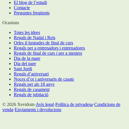
El blog de l’estudi
Contacte
Preguntes freqüents
Ocasions
Totes les idees
Regals de Nadal i Reis
Orles il·lustrades de final de curs
Regals per a entrenadors i entrenadores
Regals de final de curs i per a mestres
Dia de la mare
Dia del pare
Sant Jordi
Regals d’aniversari
Noces d’or i aniversaris de casats
Regals per als 18 anys
Regals de casament
Regals de jubilació
©
2026
Xevidom
·
Avís legal
·
Política de privadesa
·
Condicions de
venda
·
Enviaments i devolucions