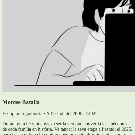
Montse Batalla
Escriptora i guionista · A l’estudi del 2006 al 2025
Durant gairebé vint anys va ser la veu que convertia les anècdotes
de cada família en història. Va tancar la seva etapa a l’estudi el 2025,
però la seva ploma hi continua ben present: els guions dels contes