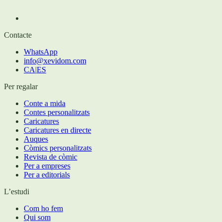
Contacte
WhatsApp
info@xevidom.com
CA
|
ES
Per regalar
Conte a mida
Contes personalitzats
Caricatures
Caricatures en directe
Auques
Còmics personalitzats
Revista de còmic
Per a empreses
Per a editorials
L’estudi
Com ho fem
Qui som