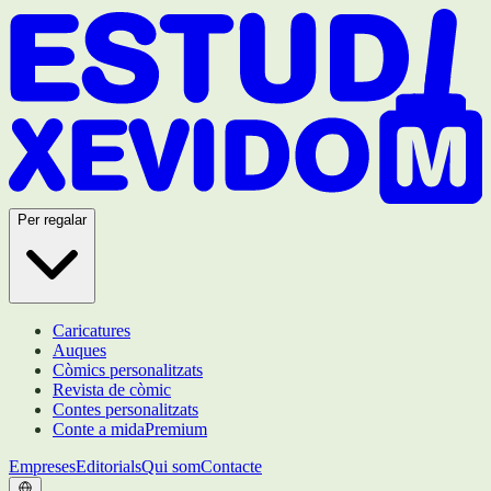
Per regalar
Caricatures
Auques
Còmics personalitzats
Revista de còmic
Contes personalitzats
Conte a mida
Premium
Empreses
Editorials
Qui som
Contacte