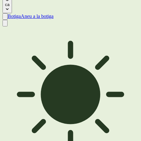
ca
Botiga
Aneu a la botiga