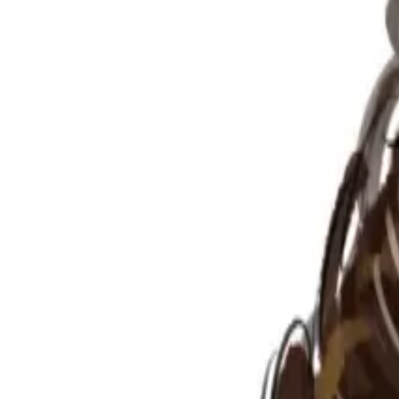
Per regalar
Caricatures
Auques
Còmics personalitzats
Revista de còmic
Contes personalitzats
Conte a mida
Premium
Empreses
Editorials
Qui som
Contacte
ca
Botiga
Aneu a la botiga