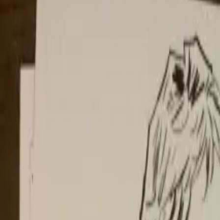
Per regalar
Caricatures
Auques
Còmics personalitzats
Revista de còmic
Contes personalitzats
Conte a mida
Premium
Empreses
Editorials
Qui som
Contacte
ca
Botiga
Aneu a la botiga