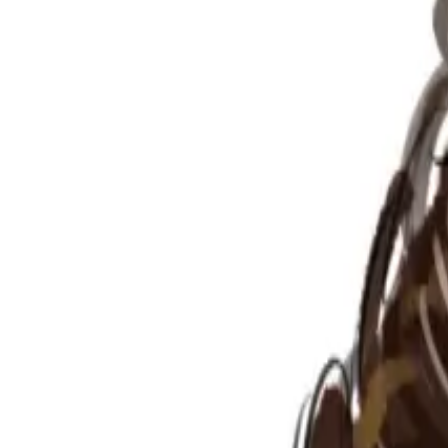
Per regalar
Caricatures
Auques
Còmics personalitzats
Revista de còmic
Contes personalitzats
Conte a mida
Premium
Empreses
Editorials
Qui som
Contacte
ca
Botiga
Aneu a la botiga