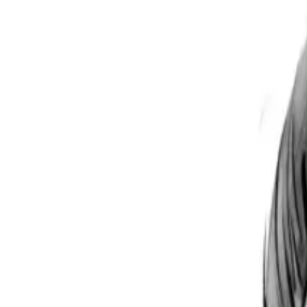
Per regalar
Caricatures
Auques
Còmics personalitzats
Revista de còmic
Contes personalitzats
Conte a mida
Premium
Empreses
Editorials
Qui som
Contacte
ca
Botiga
Aneu a la botiga