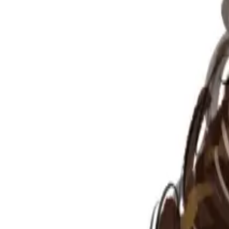
Per regalar
Caricatures
Auques
Còmics personalitzats
Revista de còmic
Contes personalitzats
Conte a mida
Premium
Empreses
Editorials
Qui som
Contacte
ca
Botiga
Aneu a la botiga